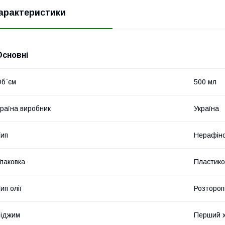
арактеристики
Основні
б`єм
500 мл
раїна виробник
Україна
ип
Нерафін
паковка
Пластико
ип олії
Розтороп
іджим
Перший 