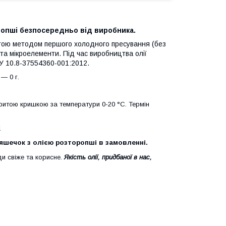
ропші безпосередньо від виробника.
истою методом першого холодного пресування (без
 та мікроелементи. Під час виробництва олії
У У 10.8-37554360-001:2012.
 — 0 г.
критою кришкою за температури 0-20 °C. Термін
м
ляшечок з олією розторопші в замовленні.
и свіже та корисне.
Якість олії, придбаної в нас,