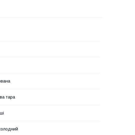
ована
ва тара
ші
холодний