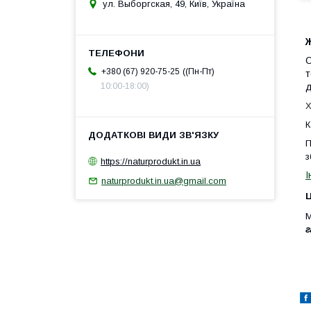
ул. Выборгская, 49, Київ, Україна
Ж
О
(Пн-Пт
+380 (67) 920-75-25
т
10:00-18:00)
д
К
П
з
https://naturprodukt.in.ua
І
naturprodukt.in.ua@gmail.com
Ц
М
г