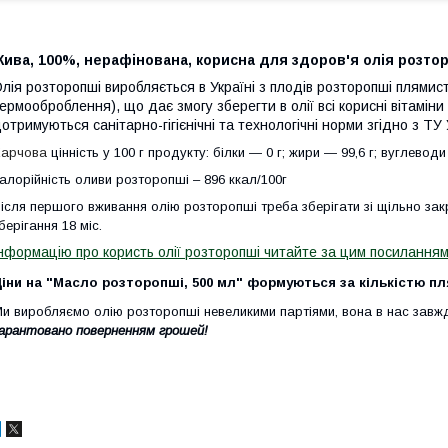
ива, 100%, нерафінована, корисна для здоров'я олія розто
лія розторопші виробляється в Україні з плодів розторопші плям
ермооброблення), що дає змогу зберегти в олії всі корисні вітаміни
отримуються санітарно-гігієнічні та технологічні норми згідно з Т
Харчова
цінність у 100 г продукту: білки — 0 г; жири — 99,6 г; вуглеводи
алорійність оливи розторопші – 896 ккал/100г
ісля першого вживання олію розторопші треба зберігати зі щільно за
берігання 18 міс.
нформацію про користь олії розторопші читайте за цим посилання
іни на "Масло розторопші, 500 мл" формуються за кількістю п
и виробляємо олію розторопші невеликими партіями, вона в нас
завжд
арантовано поверненням грошей!