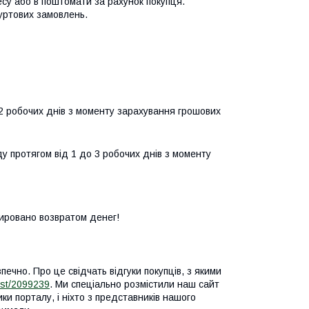
 або в поштомати за рахунок покупця. 

уртових замовлень.
 робочих днів з моменту зарахування грошових 
 протягом від 1 до 3 робочих днів з моменту 
тировано возвратом денег!
печно. Про це свідчать відгуки покупців, з якими
list/2099239
. Ми спеціально розмістили наш сайт
ки порталу, і ніхто з представників нашого