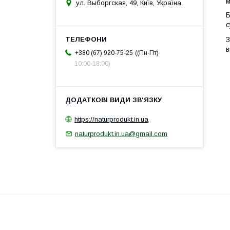
м
ул. Выборгская, 49, Київ, Україна
Б
с
З
в
(Пн-Пт
+380 (67) 920-75-25
10:00-18:00)
https://naturprodukt.in.ua
naturprodukt.in.ua@gmail.com