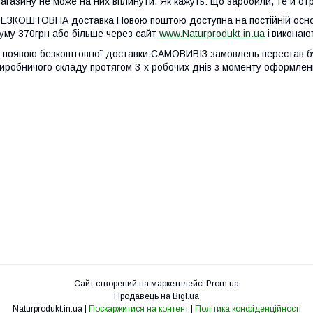
агазину не може на них вплинути. Як кажуть: що заробили, те й от
ЕЗКОШТОВНА доставка Новою поштою доступна на постійній основі
уму 370грн або більше через сайт
www.Naturprodukt.in.ua
і
виконают
 появою безкоштовної доставки,САМОВИВІЗ замовлень перестав бу
иробничого складу протягом 3-х робочих днів з моменту оформлен
Сайт створений на маркетплейсі
Prom.ua
Продавець на Bigl.ua
Naturprodukt.in.ua |
Поскаржитися на контент
|
Політика конфіденційності