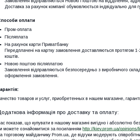
Замовлення відправляються Новою Поштою на відділення, адресу
Доставка за рахунок компанії обумовлюється індвідуально для г
Способи оплати
Пром-оплата
Післяплата
На рахунок карти Приватбанку
Передплачені на картку замовлення доставляються протягом 1-2
коштів.
Новою поштою післяплатою
Замовлення відправляються безпосередньо з виробничого складу
оформлення замовлення.
арантія:
ачество товаров и услуг, приобретенных в нашем магазине, гаран
ас показав, що купувати в нашому магазині вигідно і абсолютно без
и можете ознайомитися за посиланням
http://kiev.prom.ua/opinions/
а торговому майданчику Prom.ua, де відгуки модерують співробітни